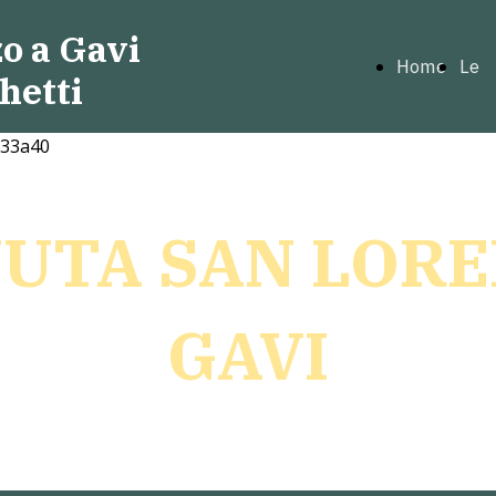
o a Gavi
Home
Le
hetti
Page
nos
bott
UTA SAN LOR
GAVI