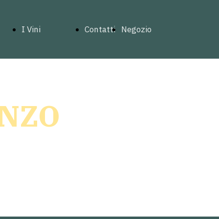
I Vini
Contatti
Negozio
tre
Gavi
iglie
Barbera
ENZO
Bonarda
Cortese
Giro di