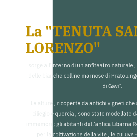
La "TENUTA SA
LORENZO"
sorge all’interno di un anfiteatro naturale 
delle bianche colline marnose di Pratolungo
di Gavi".
Le alture , ricoperte da antichi vigneti che
ciliegio e quercia , sono state modellate 
immemori ; gli abitanti dell'antica Libarna
per la coltivazione della vite , le cui uve 